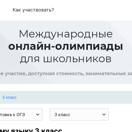
Как участвовать?
3 класс
товка к ОГЭ
3 класс
му языку 3 класс