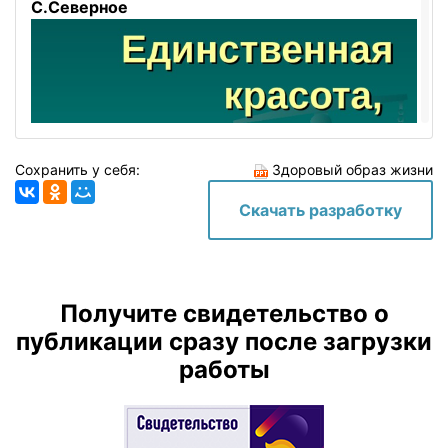
С.Северное
Сохранить у себя:
Здоровый образ жизни
Скачать разработку
Получите свидетельство о
Единственная красота,
которую я знаю, - это
публикации сразу после загрузки
здоровье
Генрих Гейне
работы