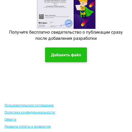
Получите бесплатно свидетельство о публикации сразу
после добавления разработки
Добавить файл
Высшее благо достигается на основе полного
физического и умственного здоровья.
Цицерон
Здоровье до того перевешивает все
остальные блага жизни, что поистине
здоровый нищий счастливее больного короля.
Шопенгауэр А.
Пользовательское соглашение
Политика конфиденциальности
Оферта
Правила оплаты и возвратов