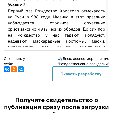
Ученик 2
Первый раз Рождество Христово отмечалось
на Руси в 988 году. Именно в этот праздник
наблюдается странное сочетание
христианских и языческих обрядов. До сих пор
на Рождество у нас гадают, колядуют,
надевают маскарадные костюмы, маски.
Перечислить все обычаи практически
невозможно. Каждый из праздничных дней
Сохранить у
Внеклассное мероприятие
расписан по минутам.
себя:
"Рождественские посиделки"
Ученик 3
Готовились к празднику основательно, за
Скачать разработку
несколько дней до Рождества все работы
прекращались: считалось, что иначе год
пройдет в тяжелых трудах, без отдыха. За 6
недель до начала праздника начинается
Получите свидетельство о
строгий пост. Люди с достатком почитали за
публикации сразу после загрузки
обязанность в эти дни помогать бедным.