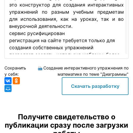
это конструктор для создания интерактивных
упражнений по разным учебным предметам
для использования, как на уроках, так и во
внеурочной деятельности.
сервис русифицирован
регистрация на сайте требуется только для
создания собственных упражнений
позволяет создать, используя шаблоны, более
20 видов игровых упражнений
Сохранить
Создание интерактивного упражнения по
позволяет использовать чужие упражнения как
у себя:
математике по теме "Диаграммы"
шаблон для создания своих
понятный интерфейс и простое создание
Скачать разработку
упражнений
полностью бесплатный
позволяет делиться упражнениями:
упражнения встраиваются в блог, можно
Получите свидетельство о
поделиться ссылкой с учеником и
публикации сразу после загрузки
распространить упражнение в социальных