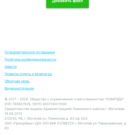
запуска необходимо выполнить команду
Пуск/
Добавить файл
Программы/Стандартные/
Paint
.
Графический
редактор Paint одновременно может работать
только с одним документом, поэтому окно
документа является частью окна программы.
Пользовательское соглашение
Политика конфиденциальности
Оферта
Правила оплаты и возвратов
Обратная связь
Видеоинструкция
© 2017 – 2026, Общество с ограниченной ответственностью "КОМПЭДУ"
УНП 790867878, ОКПО 300728017000
Свидетельство выдано Администрацией Ленинского района г. Могилева
19.06.2013
212030, РБ, г. Могилев ул. Ленинская д. 63 оф. 503
ОАО «Приорбанк» ЦБУ 300 БИК PJCBBY2X г. Могилев ул. Первомайская, д.
Графические редакторы предоставляют право
63
выбора инструментов для создания и